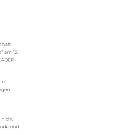
n
 hält
“ am 13.
LEADER-
ete
ungen
 nicht
elnde und