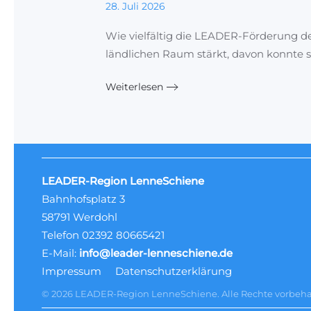
28. Juli 2026
Wie vielfältig die LEADER-Förderung d
ländlichen Raum stärkt, davon konnte s
Weiterlesen
LEADER-Region LenneSchiene
Bahnhofsplatz 3
58791 Werdohl
Telefon 02392 80665421
E-Mail:
info@leader-lenneschiene.de
Impressum
Datenschutzerklärung
©
2026
LEADER-Region LenneSchiene. Alle Rechte vorbehal