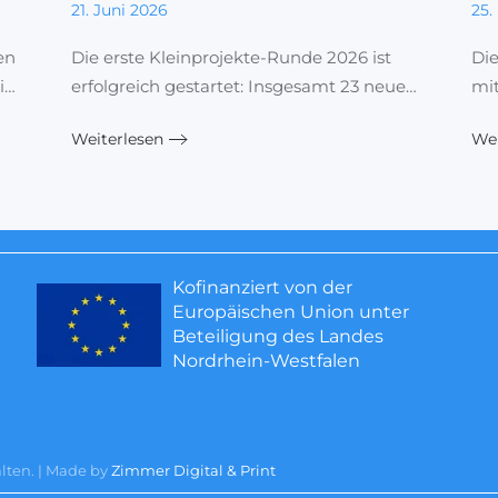
21. Juni 2026
25.
en
Die erste Kleinprojekte-Runde 2026 ist
Di
i…
erfolgreich gestartet: Insgesamt 23 neue…
mit
Weiterlesen
Wei
Kofinanziert von der
Europäischen Union unter
Beteiligung des Landes
Nordrhein-Westfalen
ten. ǀ Made by
Zimmer Digital & Print