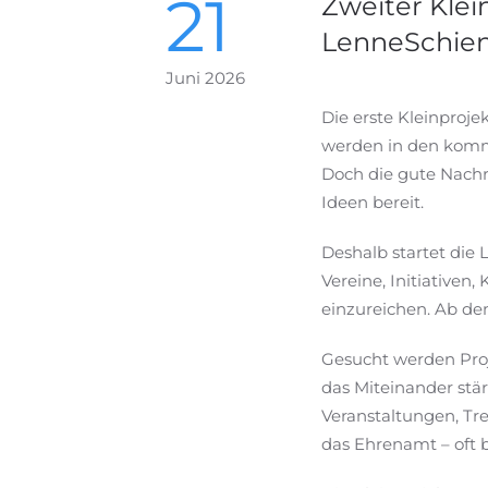
21
Zweiter Klei
LenneSchie
Juni 2026
Die erste Kleinproje
werden in den kom
Doch die gute Nachri
Ideen bereit.
Deshalb startet die 
Vereine, Initiative
einzureichen. Ab dem
Gesucht werden Proj
das Miteinander stä
Veranstaltungen, Tr
das Ehrenamt – oft b