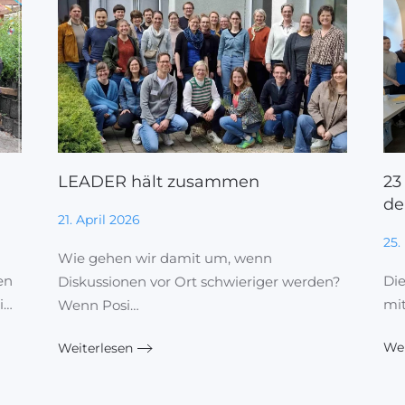
a
LEADER hält zusammen
23
de
21. April 2026
25.
Wie gehen wir damit um, wenn
en
Di
Diskussionen vor Ort schwieriger werden?
i…
mit
Wenn Posi…
Wei
Weiterlesen