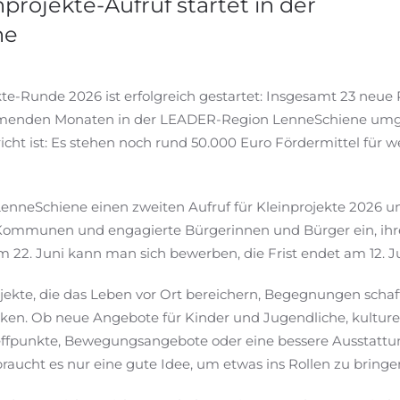
nprojekte-Aufruf startet in der
ne
kte-Runde 2026 ist erfolgreich gestartet: Insgesamt 23 neue 
menden Monaten in der LEADER-Region LenneSchiene umge
cht ist: Es stehen noch rund 50.000 Euro Fördermittel für w
LenneSchiene einen zweiten Aufruf für Kleinprojekte 2026 u
n, Kommunen und engagierte Bürgerinnen und Bürger ein, ihr
 22. Juni kann man sich bewerben, die Frist endet am 12. Ju
ekte, die das Leben vor Ort bereichern, Begegnungen scha
rken. Ob neue Angebote für Kinder und Jugendliche, kulture
effpunkte, Bewegungsangebote oder eine bessere Ausstattu
raucht es nur eine gute Idee, um etwas ins Rollen zu bringe