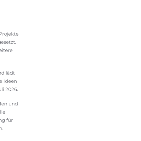
Projekte
setzt.
eitere
nd lädt
e Ideen
li 2026.
ffen und
lle
ng für
n.